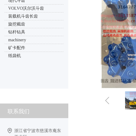
现代斗齿
VOLVO沃尔沃斗齿
装载机斗齿长齿
旋挖截齿
钻杆钻具
machinery
矿卡配件
纸袋机
ꁆ
联系我们
浙江省宁波市慈溪市庵东