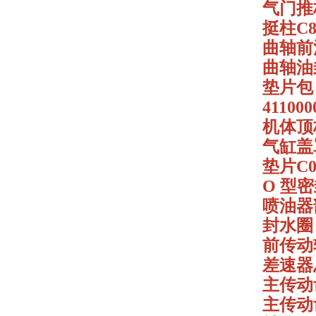
气门推杆部
挺柱C84
曲轴前油封
曲轴油封部
垫片包 F
411000
机体顶板垫
气缸盖罩
垫片C04
O 型密封
喷油器部件
封水圈 C
前传动轴 
差速器总成
主传动齿
主传动齿