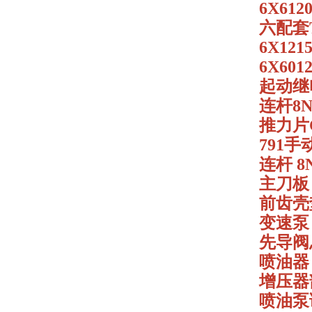
6X6120
六配套TD
6X1215
6X6012
起动继电器
连杆8N1
推力片C0
791手动
连杆 8N
主刀板 2
前齿壳垫片
变速泵 4
先导阀总成
喷油器 C
增压器部
喷油泵调速