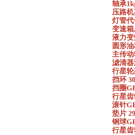
轴承1kg
压路机离
灯管代
变速箱总成
液力变矩器
圆形油标Y
主传动轴 
滤清器滤芯
行星轮架 
挡环 30
挡圈GB8
行星齿轮
滚针GB3
垫片 29
钢球GB3
行星齿轮 