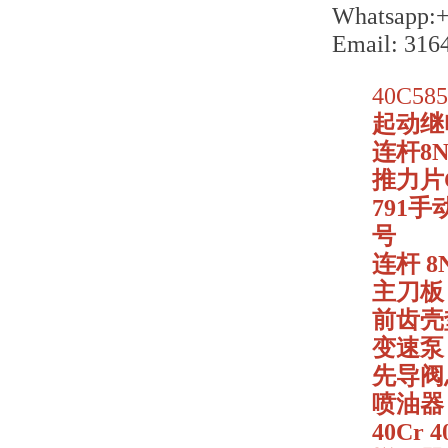
Whatsapp:
Email: 31
40C585
起动继电器
连杆8N
推力片C0
791手
号
连杆 8N
主刀板 2
前齿壳垫片
变速泵 4
先导阀总成
喷油器 C
40Cr 4