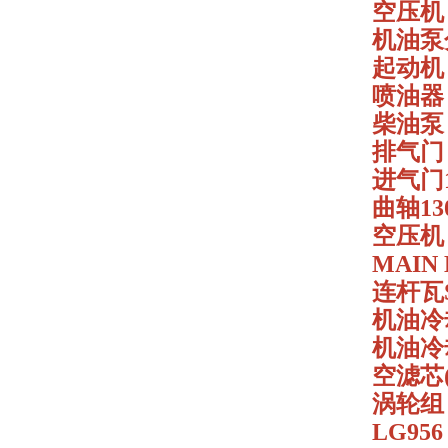
空压机 1
机油泵分
起动机 4
喷油器 4
柴油泵 4
排气门 P
进气门12
曲轴130
空压机 4
MAIN 
连杆瓦ST
机油冷却
机油冷却
空滤芯(13
涡轮组 4
LG95