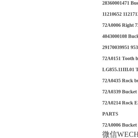
28360001471 B
11210652 1121713
72A0006 Right 7
4043000108 Buc
29170039951 95
72A0151 Tooth b
LG855.11III.01 
72A0435 Rock b
72A0339 Bucket t
72A0214 Rock E
PARTS
72A0006 Bucket 
微信WECHA