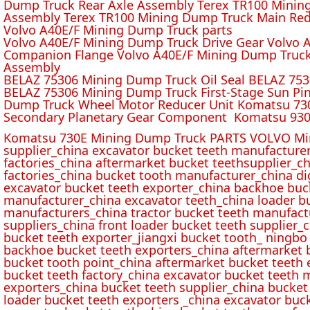
Dump Truck Rear Axle Assembly Terex TR100 Mining 
Assembly Terex TR100 Mining Dump Truck Main Red
Volvo A40E/F Mining Dump Truck parts
Volvo A40E/F Mining Dump Truck Drive Gear Volvo 
Companion Flange Volvo A40E/F Mining Dump Truck
Assembly
BELAZ 75306 Mining Dump Truck Oil Seal BELAZ 75
BELAZ 75306 Mining Dump Truck First-Stage Sun P
Dump Truck Wheel Motor Reducer Unit Komatsu 730
Secondary Planetary Gear Component Komatsu 930
Komatsu 730E Mining Dump Truck PARTS VOLVO Min
supplier_china excavator bucket teeth manufacture
factories_china aftermarket bucket teethsupplier_ch
factories_china bucket tooth manufacturer_china d
excavator bucket teeth exporter_china backhoe buck
manufacturer_china excavator teeth_china loader bu
manufacturers_china tractor bucket teeth manufact
suppliers_china front loader bucket teeth supplier
bucket teeth exporter_jiangxi bucket tooth_ ningbo 
backhoe bucket teeth exporters_china aftermarket b
bucket tooth point_china aftermarket bucket teeth 
bucket teeth factory_china excavator bucket teeth 
exporters_china bucket teeth supplier_china bucket
loader bucket teeth exporters _china excavator buc