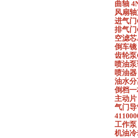
曲轴 4N
风扇轴支架
进气门C0
排气门C0
空滤芯A-
倒车镜 4
齿轮泵CB
喷油泵调
喷油器 C
油水分离
倒档一档
主动片 3
气门导管C
411000
工作泵 
机油冷却器