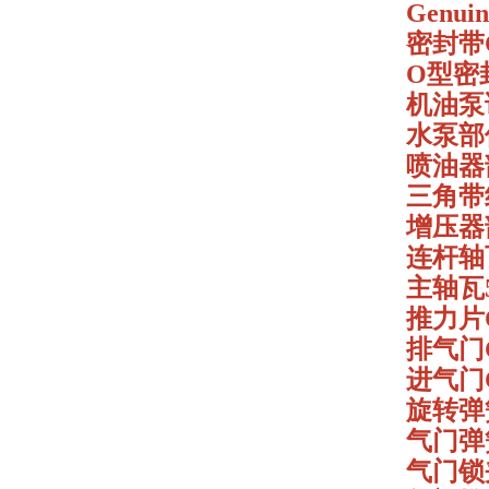
Genui
密封带C0
O型密封圈
机油泵试
水泵部件 
喷油器部件
三角带组件
增压器部
连杆轴瓦-
主轴瓦57
推力片C0
排气门C0
进气门C0
旋转弹簧
气门弹簧 
气门锁夹C