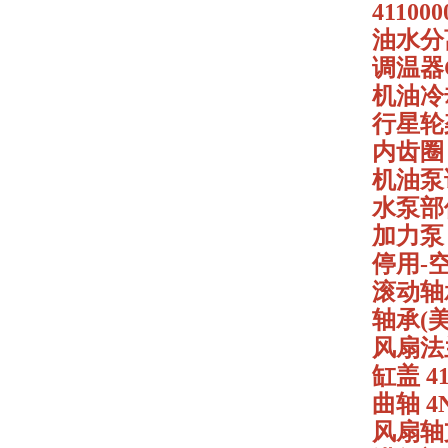
411000
油水分离
调温器C2
机油冷却
行星轮架 
内齿圈（
机油泵试
水泵部件C
加力泵 4
停用-空
滚动轴承G
轴承(美驰
风扇法兰 
缸盖 41
曲轴 4N
风扇轴支架