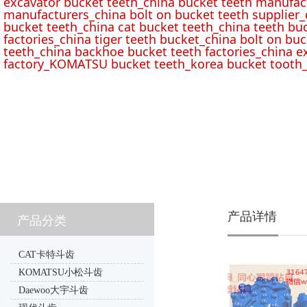
excavator bucket teeth_china bucket teeth manufac
manufacturers_china bolt on bucket teeth supplier_
bucket teeth_china cat bucket teeth_china teeth bu
factories_china tiger teeth bucket_china bolt on buc
teeth_china backhoe bucket teeth factories_china e
factory_KOMATSU bucket teeth_korea bucket tooth_
产品详情
产品分类
CAT卡特斗齿
KOMATSU小松斗齿
Daewoo大宇斗齿