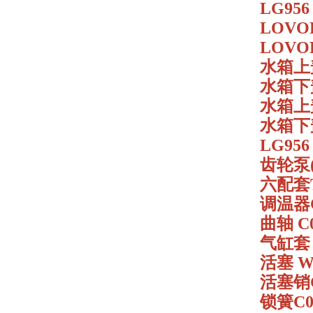
LG95
LOVO
LOVO
水箱上盖
水箱下盖
水箱上盖
水箱下盖
LG95
齿轮泵(
六配套TD
调温器C2
曲轴 C0
气缸套 C
活塞 W0
活塞销C0
锁簧C05