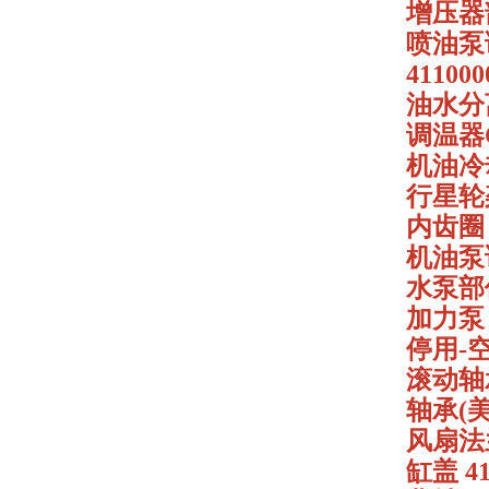
增压器部件
喷油泵调速
41100
油水分离器
调温器C2
机油冷却
行星轮架 
内齿圈（
机油泵试
水泵部件C
加力泵 4
停用-空
滚动轴承G
轴承(美驰
风扇法兰 
缸盖 41