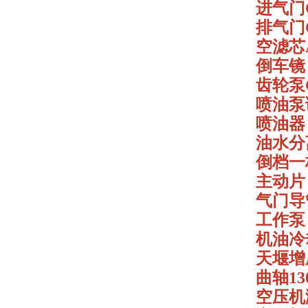
进气门C0
排气门C0
空滤芯A-
倒车镜 4
齿轮泵CB
喷油泵调
喷油器 C
油水分离
倒档一档
主动片 3
气门导管C
工作泵 
机油冷却器
天堰增压器
曲轴130
空压机涨