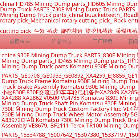
china HD785 Mining Dump parts_HD605 Mining Dum
Dump Truck PARTS_730E Mining Dump Truck PARTS_
Mining Dump Truck parts_china buucketteeth_ Roadhe
rotary pick_Mechanical rotary cutting pick_ Rock ent
cutting pick_斗齿_截齿_旋挖截齿_旋挖机截齿_
首页Home
产品中心
工厂环境
新闻
china 930E Mining Dump Truck PARTS_830E Minin
Mining Dump parts_HD465 Mining Dump parts_TR10
Mining Dump Truck parts Komatsu 930E Mining Du
PARTS_GE0708_GE0933_GE0892_XA4259_EJ8855_GE14
Dump Truck Frame Komatsu 930E Mining Dump Tru
Truck Brake Assembly Komatsu 930E Mining Dump T
小松830E 830E交流自卸车车轮电机备件XA2849 XA2854 XA285
XA4288 XA2862 V0500 VE4785 Komatsu 830E Mining
Mining Dump Truck Shaft Pin Komatsu 830E Mining
730E Mining Dump Truck Custom Factory Hub VE47
730E Mining Dump Truck Wheel Motor Assembly 5G
A83972CFAB Komatsu 730E Mining Dump Truck Brak
Assembly VE8679, BF2111 Terex TR100 Mining Dump
PARTS_15334788_15007642_15307380_15337197_1500