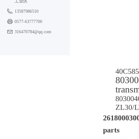
工业区
13587986510
0577-63777700
316470784@qq.com
40C585
80300
trans
80300
ZL30/
2618000300
parts